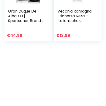
Gran Duque De
Vecchia Romagna
Alba XO |
Etichetta Nera –
Spanischer Brandy
Italienischer
| 15 Jahre gereift in
Weinbrand, der
Eichenholz Fässern
nach einem
| mit Noten von
Verfahren mit
€
44.99
€
13.99
Pflaumen und
doppelter
Vanille…
Destillation und…