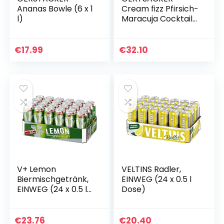
Ananas Bowle (6 x 1
Cream fizz Pfirsich-
l)
Maracuja Cocktail
(6 x 0,745 l)
€
17.99
€
32.10
V+ Lemon
VELTINS Radler,
Biermischgetränk,
EINWEG (24 x 0.5 l
EINWEG (24 x 0.5 l
Dose)
Dose)
€
23.76
€
20.40