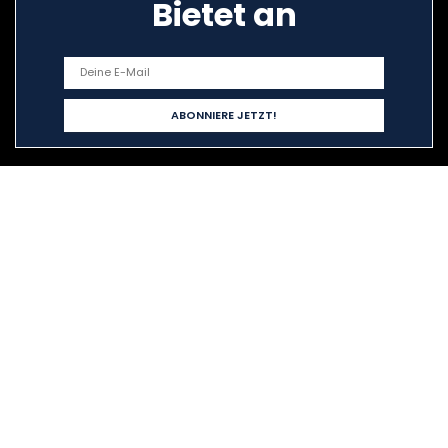
Bietet an
Schnelllinks
Home
Alle shoppen
Blogs
Unsere Webshops
Werben
Erklärungen