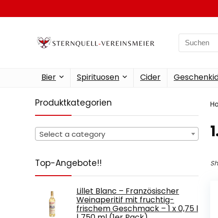
Search
for:
Bier
Spirituosen
Cider
Geschenkid
Produktkategorien
H
‎
Select a category
Top-Angebote!!
Sh
Lillet Blanc – Französischer
Weinaperitif mit fruchtig-
frischem Geschmack – 1 x 0,75 l
| 750 ml (1er Pack)