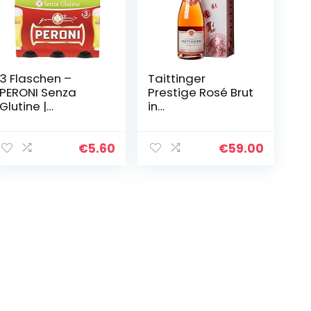
3 Flaschen –
Taittinger
PERONI Senza
Prestige Rosé Brut
Glutine |
in
*glutenfrei* |
Geschenkverpack
Lagerbier | 0,33
ung
Liter; 4,7% Vol. |
Champagner,
€
5.60
€
59.00
Einwegflasche
750ml