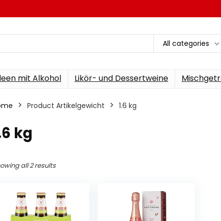
All categories
een mit Alkohol
Likör- und Dessertweine
Mischgetr
ome
Product Artikelgewicht
‎1.6 kg
1.6 kg
owing all 2 results