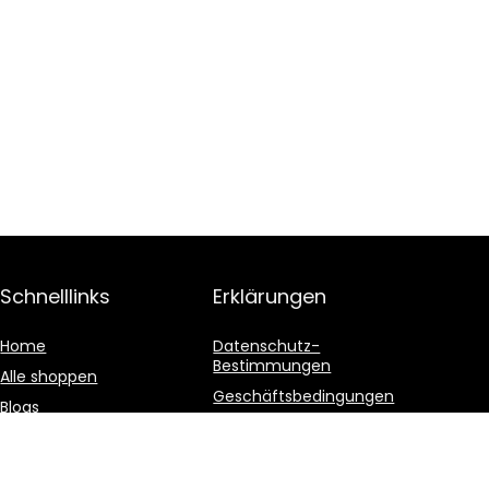
Schnelllinks
Erklärungen
Home
Datenschutz-
Bestimmungen
Alle shoppen
Geschäftsbedingungen
Blogs
Affiliate-Offenlegung
Unsere Webshops
Werben