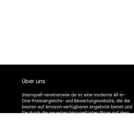
Über uns
Sternquell-vereinsmeier.de ist eine moderne All-in-
One-Preisvergleichs- und Bewertungswebsite, die die
besten auf Amazon verfügbaren Angebote bietet und
Sie durch die neuesten hinzugefügten Blogs auf dem
Laufenden hält. Alle Bilder unterliegen dem
Urheberrecht ihrer jeweiligen Eigentümer. Alle zitierten
Inhalte stammen aus ihren jeweiligen Quellen.