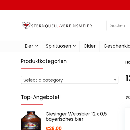
Search
for:
Bier
Spirituosen
Cider
Geschenkid
Produktkategorien
H
‎
Select a category
Top-Angebote!!
Sh
Giesinger Weissbier 12 x 0,5
bayerisches bier
€
26.00