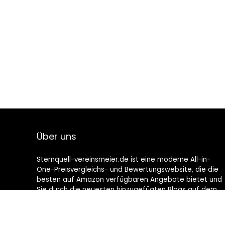
Über uns
Sternquell-vereinsmeier.de ist eine moderne All-in-
One-Preisvergleichs- und Bewertungswebsite, die die
besten auf Amazon verfügbaren Angebote bietet und
Sie durch die neuesten hinzugefügten Blogs auf dem
Laufenden hält. Alle Bilder unterliegen dem
Urheberrecht ihrer jeweiligen Eigentümer. Alle zitierten
Inhalte stammen aus ihren jeweiligen Quellen.