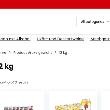
All categories
een mit Alkohol
Likör- und Dessertweine
Mischgetr
ome
Product Artikelgewicht
‎12 kg
12 kg
owing all 3 results