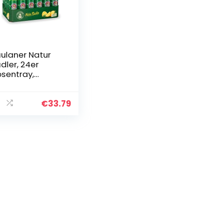
ulaner Natur
dler, 24er
sentray,
NWEG (24 x 0,5l)
€
33.79