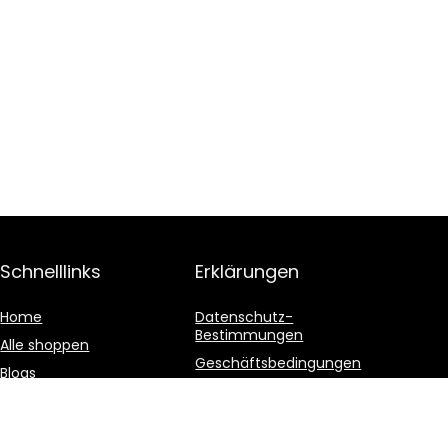
Schnelllinks
Erklärungen
Home
Datenschutz-
Bestimmungen
Alle shoppen
Geschäftsbedingungen
Blogs
Affiliate-Offenlegung
Unsere Webshops
Werben