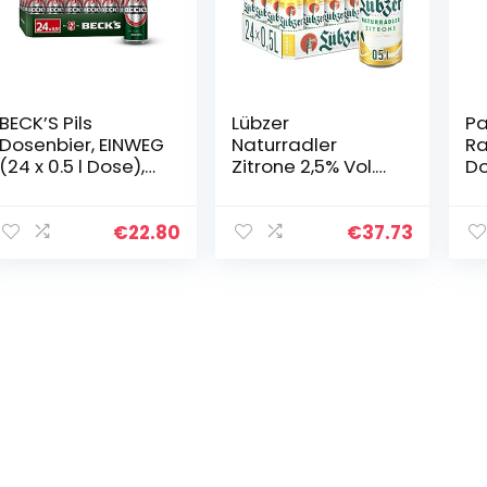
BECK’S Pils
Lübzer
Pa
Dosenbier, EINWEG
Naturradler
Ra
(24 x 0.5 l Dose),
Zitrone 2,5% Vol.
Do
Pils Bier, Standard
Dosenbier |24
EI
Edition
Radler mit
spritzigem
€
22.80
€
37.73
Geschmack &
besonders
hohem
Fruchtanteil…