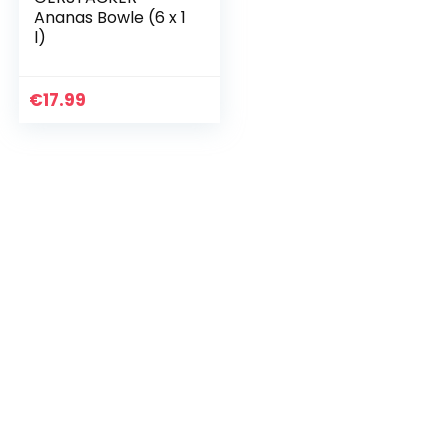
Ananas Bowle (6 x 1
l)
€
17.99