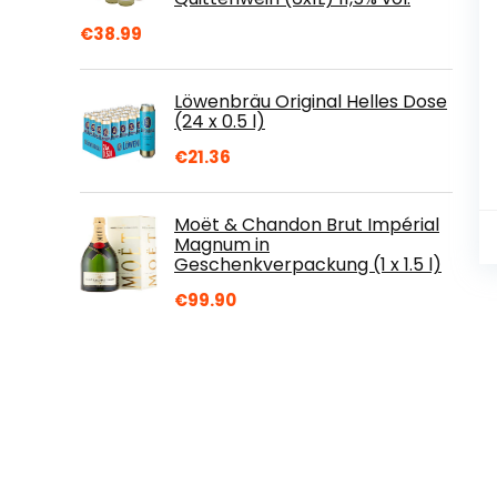
€
38.99
Löwenbräu Original Helles Dose
(24 x 0.5 l)
€
21.36
Moët & Chandon Brut Impérial
Magnum in
Geschenkverpackung (1 x 1.5 l)
€
99.90