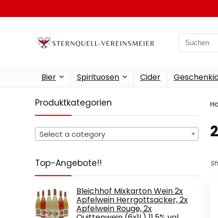
Search
for:
Bier
Spirituosen
Cider
Geschenkid
Produktkategorien
H
‎
Select a category
Top-Angebote!!
Sh
Bleichhof Mixkarton Wein 2x
Apfelwein Herrgottsacker, 2x
Apfelwein Rouge, 2x
Quittenwein (6x1L) 11,5% vol.