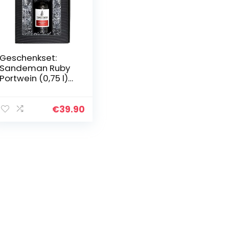
Geschenkset:
Sandeman Ruby
Portwein (0,75 l)
mit 2 Portwein-
Gläsern
€
39.90