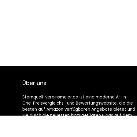
Über uns
Sternquell-vereinsmeier.de ist eine moderne All-in-
One-Preisvergleichs- und Bewertungswebsite, die die
besten auf Amazon verfügbaren Angebote bietet und
Sie durch die neuesten hinzugefügten Blogs auf dem
Laufenden hält. Alle Bilder unterliegen dem
Urheberrecht ihrer jeweiligen Eigentümer. Alle zitierten
Inhalte stammen aus ihren jeweiligen Quellen.