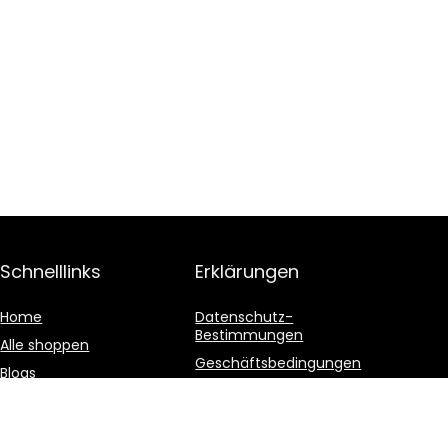
Schnelllinks
Erklärungen
Home
Datenschutz-
Bestimmungen
Alle shoppen
Geschäftsbedingungen
Blogs
Affiliate-Offenlegung
Unsere Webshops
Werben