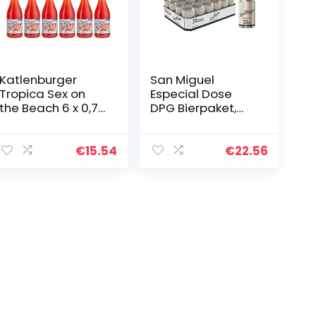
Katlenburger
San Miguel
Tropica Sex on
Especial Dose
the Beach 6 x 0,75
DPG Bierpaket,
l, trinkfertiger
EINWEG (24 x 0.33
Cocktail; 70%
l)
Fruchtwein,
€
15.54
€
22.56
Erdbeer-
Pfirsichgeschmac
k…