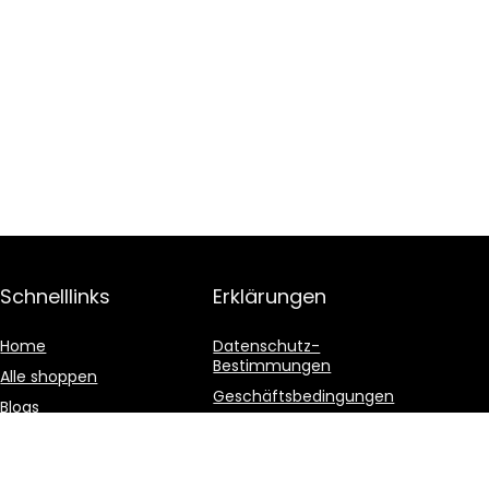
Schnelllinks
Erklärungen
Home
Datenschutz-
Bestimmungen
Alle shoppen
Geschäftsbedingungen
Blogs
Affiliate-Offenlegung
Unsere Webshops
Werben