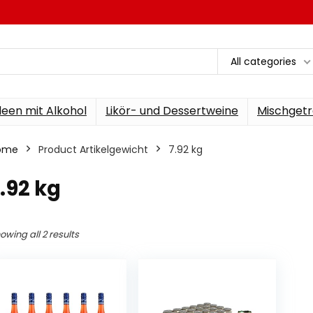
All categories
een mit Alkohol
Likör- und Dessertweine
Mischgetr
ome
Product Artikelgewicht
‎7.92 kg
7.92 kg
owing all 2 results