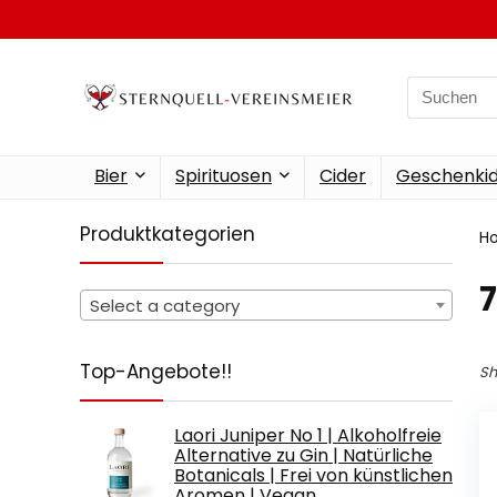
Search
for:
Bier
Spirituosen
Cider
Geschenkid
Produktkategorien
H
‎
Select a category
Top-Angebote!!
Sh
Laori Juniper No 1 | Alkoholfreie
Alternative zu Gin | Natürliche
Botanicals | Frei von künstlichen
Aromen | Vegan…