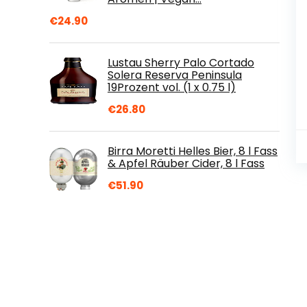
€
24.90
Lustau Sherry Palo Cortado
Solera Reserva Peninsula
19Prozent vol. (1 x 0.75 l)
€
26.80
Birra Moretti Helles Bier, 8 l Fass
& Apfel Räuber Cider, 8 l Fass
€
51.90