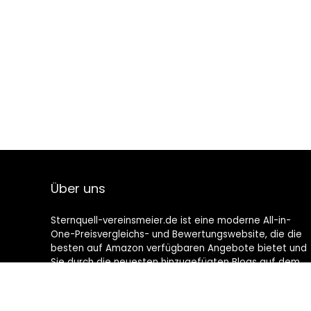
Über uns
Sternquell-vereinsmeier.de ist eine moderne All-in-
One-Preisvergleichs- und Bewertungswebsite, die die
besten auf Amazon verfügbaren Angebote bietet und
Sie durch die neuesten hinzugefügten Blogs auf dem
Laufenden hält. Alle Bilder unterliegen dem
Urheberrecht ihrer jeweiligen Eigentümer. Alle zitierten
Inhalte stammen aus ihren jeweiligen Quellen.