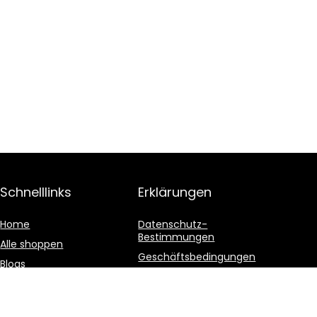
Schnelllinks
Erklärungen
Home
Datenschutz-
Bestimmungen
Alle shoppen
Geschäftsbedingungen
Blogs
Affiliate-Offenlegung
Unsere Webshops
Werben