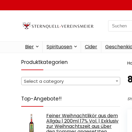
Search
for:
Bier
Spirituosen
Cider
Geschenkid
Produktkategorien
H
‎
Select a category
Top-Angebote!!
Sh
Feiner Weihnachtlikör aus dem
Allgäu | 200ml 17% Vol. | Exklusiv
zur Weihnachtszeit aus über
den Sommer angesetzten…