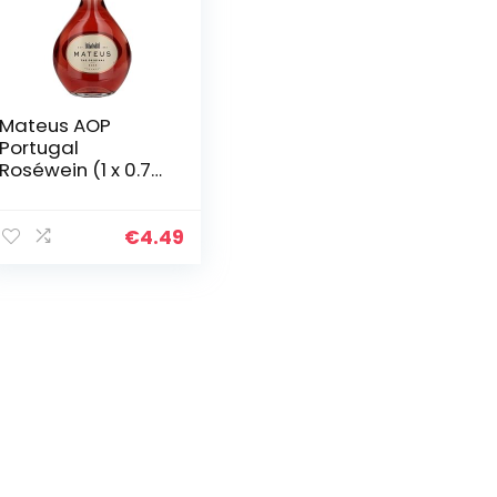
Mateus AOP
Portugal
Roséwein (1 x 0.75
l)
€
4.49