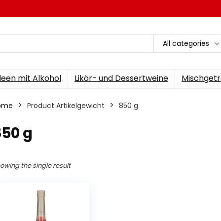
All categories
een mit Alkohol
Likör- und Dessertweine
Mischgetr
ome
Product Artikelgewicht
‎850 g
850 g
owing the single result