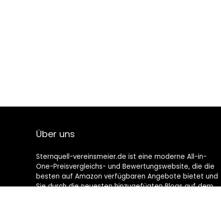
Über uns
Sternquell-vereinsmeier.de ist eine moderne All-in-
One-Preisvergleichs- und Bewertungswebsite, die die
besten auf Amazon verfügbaren Angebote bietet und
Sie durch die neuesten hinzugefügten Blogs auf dem
Laufenden hält. Alle Bilder unterliegen dem
Urheberrecht ihrer jeweiligen Eigentümer. Alle zitierten
Inhalte stammen aus ihren jeweiligen Quellen.