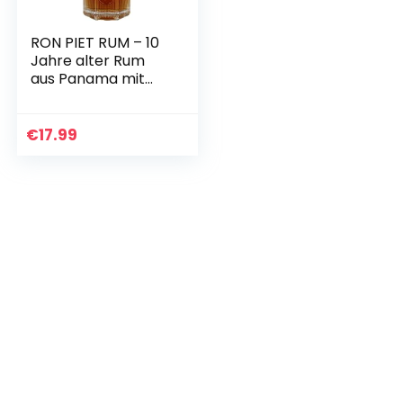
RON PIET RUM – 10
Jahre alter Rum
aus Panama mit
feinstem
Rohrzucker, Single
Barrel Rum aus
€
17.99
Bourbon-Fässern,
in…