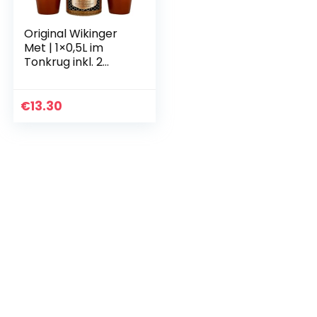
Original Wikinger
Met | 1×0,5L im
Tonkrug inkl. 2
Becher | Honigwein
aus der
historischen
€
13.30
Ursprungsregion
in…