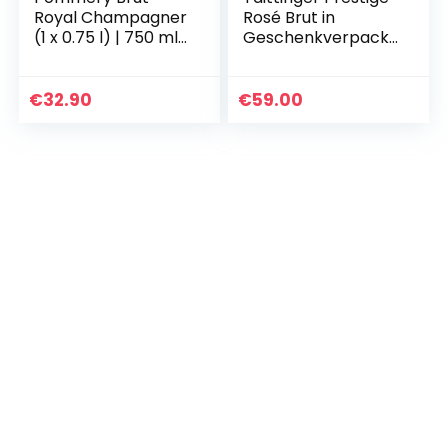
Royal Champagner
Rosé Brut in
(1 x 0.75 l) | 750 ml
Geschenkverpacku
(1er Pack)
ng Champagner,
750ml
€
32.90
€
59.00