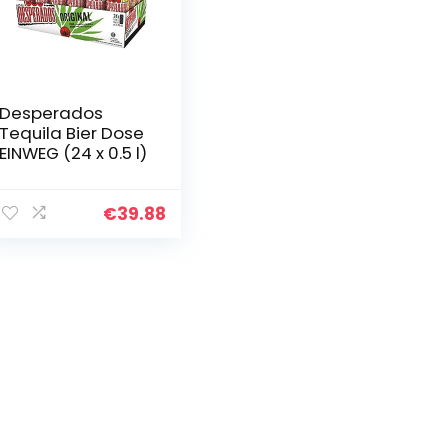
Desperados
Tequila Bier Dose
EINWEG (24 x 0.5 l)
€
39.88