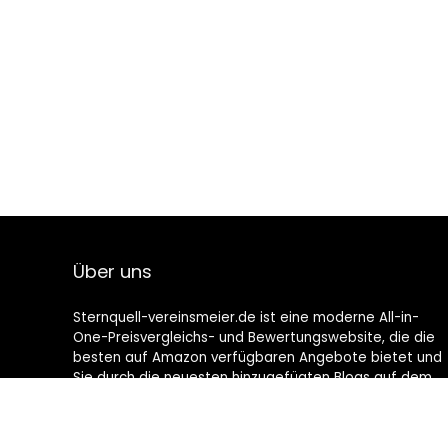
Über uns
Sternquell-vereinsmeier.de ist eine moderne All-in-
One-Preisvergleichs- und Bewertungswebsite, die die
besten auf Amazon verfügbaren Angebote bietet und
Sie durch die neuesten hinzugefügten Blogs auf dem
Laufenden hält. Alle Bilder unterliegen dem
Urheberrecht ihrer jeweiligen Eigentümer. Alle zitierten
Inhalte stammen aus ihren jeweiligen Quellen.