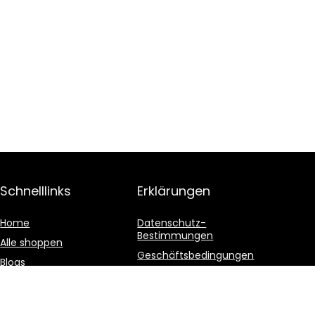
Schnelllinks
Erklärungen
Home
Datenschutz-
Bestimmungen
Alle shoppen
Geschäftsbedingungen
Blogs
Affiliate-Offenlegung
Unsere Webshops
Werben