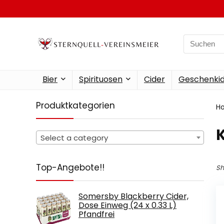
Search
for:
Bier
Spirituosen
Cider
Geschenkid
Produktkategorien
H
‎
Select a category
Top-Angebote!!
Sh
Somersby Blackberry Cider,
Dose Einweg (24 x 0.33 L)
Pfandfrei