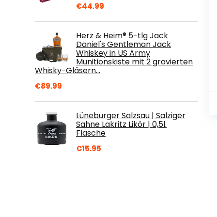
€
44.99
Herz & Heim® 5-tlg Jack
Daniel's Gentleman Jack
Whiskey in US Army
Munitionskiste mit 2 gravierten
Whisky-Gläsern…
€
89.99
Lüneburger Salzsau | Salziger
Sahne Lakritz Likör | 0,5l.
Flasche
€
15.95