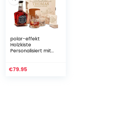
polar-effekt
Holzkiste
Personalisiert mit
Gravur – mit Jack
Daniel’s Single
Barrel Tennessee
€
79.95
Whiskey – 6-TLG
Whisky…