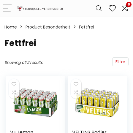
0
Home
Product Besonderheit
‎Fettfrei
‎Fettfrei
Filter
Showing all 2 results
V+ Lemon
VELTINS Radler,