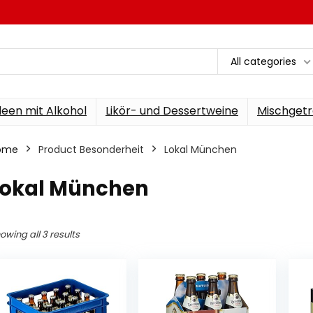
All categories
een mit Alkohol
Likör- und Dessertweine
Mischgetr
ome
Product Besonderheit
‎Lokal München
‎Lokal München
owing all 3 results