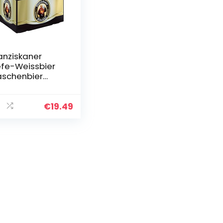
anziskaner
fe-Weissbier
aschenbier
HRWEG (20 x
 l)
€
19.49