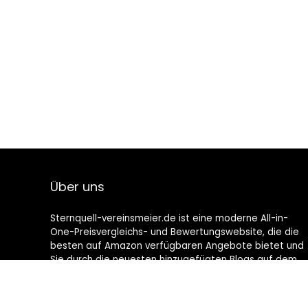
Über uns
Sternquell-vereinsmeier.de ist eine moderne All-in-
One-Preisvergleichs- und Bewertungswebsite, die die
besten auf Amazon verfügbaren Angebote bietet und
Sie durch die neuesten hinzugefügten Blogs auf dem
Laufenden hält. Alle Bilder unterliegen dem
Urheberrecht ihrer jeweiligen Eigentümer. Alle zitierten
Inhalte stammen aus ihren jeweiligen Quellen.