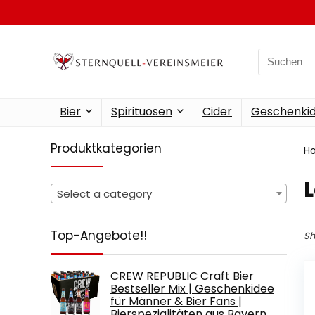
Search
for:
Bier
Spirituosen
Cider
Geschenkid
Produktkategorien
H
Select a category
Top-Angebote!!
Sh
CREW REPUBLIC Craft Bier
Bestseller Mix | Geschenkidee
für Männer & Bier Fans |
Bierspezialitäten aus Bayern