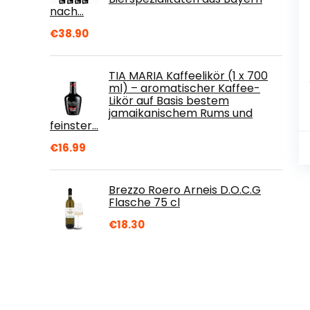
nach…
€
38.90
TIA MARIA Kaffeelikör (1 x 700
ml) – aromatischer Kaffee-
Likör auf Basis bestem
jamaikanischem Rums und
feinster…
€
16.99
Brezzo Roero Arneis D.O.C.G
Flasche 75 cl
€
18.30