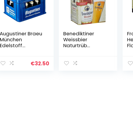
Augustiner Braeu
Benediktiner
Fr
München
Weissbier
He
Edelstoff
Naturtrüb
Fl
MEHRWEG (20 x
MEHRWEG (6 x 0,5
ME
0,5 l)
l)
0,5
€
32.50