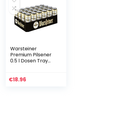
Warsteiner
Premium Pilsener
0.5 l Dosen Tray
DPG EINWEG (24 x
0.5L)
€
18.96