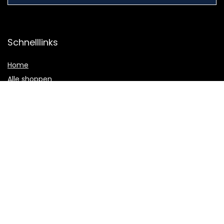
Schnelllinks
Home
Alle shoppen
Blogs
Unsere Webshops
Werben
Erklärungen
Datenschutz-Bestimmungen
Geschäftsbedingungen
Affiliate-Offenlegung