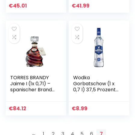
Geschenk für
€
45.01
€
41.99
Whisky-Liebhaber
TORRES BRANDY
Wodka
Jaime I (1x 0,7l) –
Gorbatschow (1 x
spanischer Brandy
0,7 l) 37,5 Prozent
aus der
vol. – Premium
Weinbauregion
Vodka – Eiskalt,
Penedès – im
glasklar und
€
84.12
€
8.99
Solera-Verfahren
absolut rein, milder
gereift – 70cl…
Geschmack…
←
1
2
3
4
5
6
7