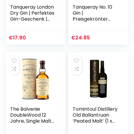
Tanqueray London
Tanqueray No. 10
Dry Gin | Perfektes
Gin |
Gin-Geschenk |
Preisgekrönter
Ideale Spirituose für
Premium Gin |
Gin & Tonic | 43,1%
Perfektes Gin-
Vol | 700ml
Geschenk | Ideale
€
17.90
€
24.85
Spirituose für Gin &
Tonic | 47,3…
The Balvenie
Tomintoul Distillery
DoubleWood 12
Old Ballantruan
Jahre, Single Malt
‘Peated Malt’ (1 x
Scotch Whisky,
0.7 l)
70cl – ein