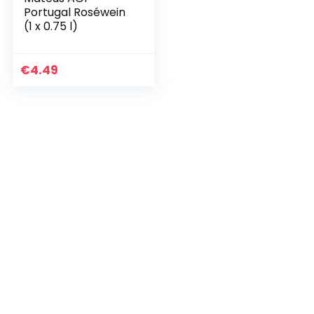
Portugal Roséwein
(1 x 0.75 l)
€
4.49