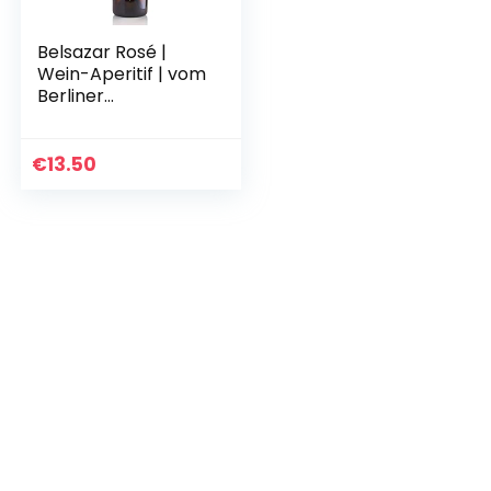
Belsazar Rosé |
Wein-Aperitif | vom
Berliner
Lebensgefühl
inspiriert | gefertigt
im Schwarzwald |
€
13.50
ideal als…