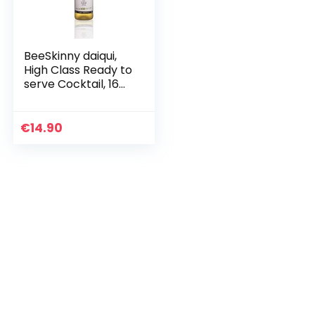
BeeSkinny daiqui,
High Class Ready to
serve Cocktail, 16%
vol. Alcohol, low
calorie, vegan
€
14.90