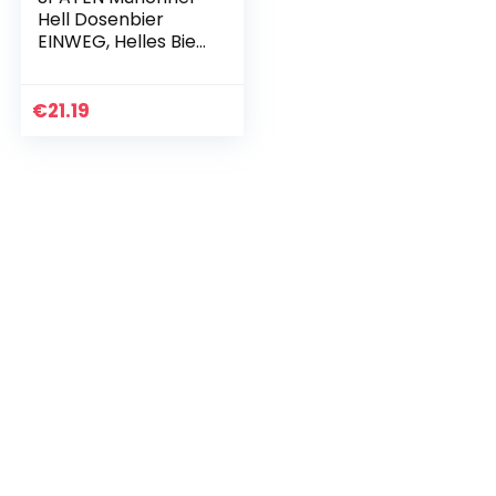
Hell Dosenbier
EINWEG, Helles Bier
aus München (24 x
0.5 l)
€
21.19