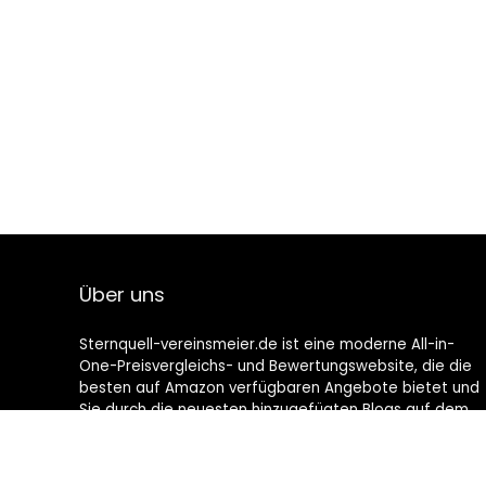
Über uns
Sternquell-vereinsmeier.de ist eine moderne All-in-
One-Preisvergleichs- und Bewertungswebsite, die die
besten auf Amazon verfügbaren Angebote bietet und
Sie durch die neuesten hinzugefügten Blogs auf dem
Laufenden hält. Alle Bilder unterliegen dem
Urheberrecht ihrer jeweiligen Eigentümer. Alle zitierten
Inhalte stammen aus ihren jeweiligen Quellen.