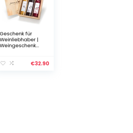
Geschenk für
Weinliebhaber |
Weingeschenk
SPANIEN | Je 1
Flasche Rotwein,
Weißwein &
€
32.90
Roséwein aus D.O.
Utiel Requena…