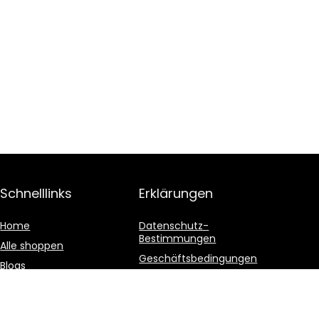
Schnelllinks
Erklärungen
Home
Datenschutz-
Bestimmungen
Alle shoppen
Geschäftsbedingungen
Blogs
Affiliate-Offenlegung
Unsere Webshops
Werben