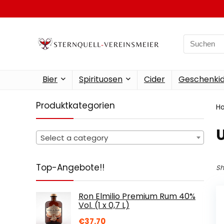
Search
for:
Bier
Spirituosen
Cider
Geschenkid
Produktkategorien
H
‎
Select a category
Top-Angebote!!
Sh
Ron Elmilio Premium Rum 40%
Vol. (1 x 0,7 L)
€
37.70