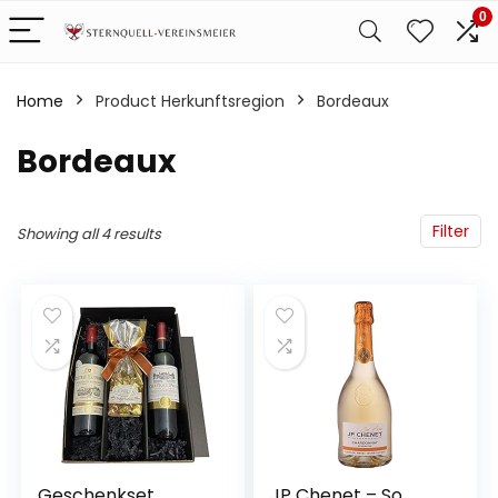
0
Home
Product Herkunftsregion
‎Bordeaux
‎Bordeaux
Filter
Showing all 4 results
Geschenkset
JP Chenet – So