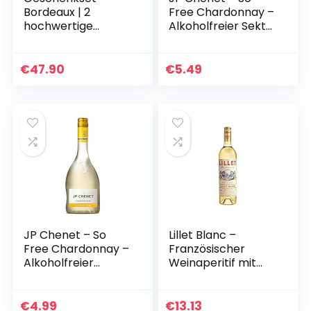
Bordeaux | 2
Free Chardonnay –
hochwertige
Alkoholfreier Sekt
französische
aus Frankreich (1 x
Rotweine aus
0,75 L)
Bordeaux mit
€
47.90
€
5.49
Goldmedaillen-
Prämierung
trocken | 1 x…
JP Chenet – So
Lillet Blanc –
Free Chardonnay –
Französischer
Alkoholfreier
Weinaperitif mit
Weißwein aus
fruchtig-frischem
Frankreich (1 x 0,75
Geschmack – 1 x
L)
0,75 l | 750 ml (1er
€
4.99
€
13.13