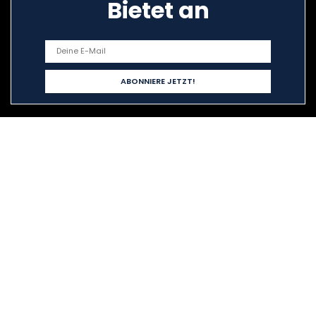
Bietet an
Schnelllinks
Home
Alle shoppen
Blogs
Unsere Webshops
Werben
Erklärungen