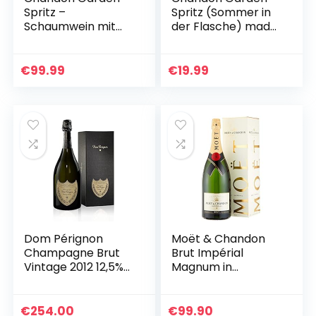
Spritz –
Spritz (Sommer in
Schaumwein mit
der Flasche) made
Bitterlikör – 6x
with orange peel a
0,75L
750ml 11,5% Moet
€
99.99
€
19.99
Dom Pérignon
Moët & Chandon
Champagne Brut
Brut Impérial
Vintage 2012 12,5%
Magnum in
Vol. 0,75l in
Geschenkverpacku
Geschenkbox
ng (1 x 1.5 l)
€
254.00
€
99.90