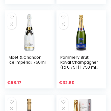
Moët & Chandon
Pommery Brut
Ice Impérial, 750ml
Royal Champagner
(1 x 0.75 l) | 750 ml
(1er Pack)
€
58.17
€
32.90