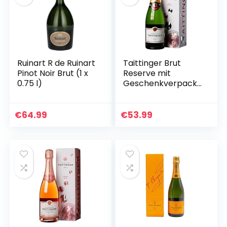
Ruinart R de Ruinart
Taittinger Brut
Pinot Noir Brut (1 x
Reserve mit
0.75 l)
Geschenkverpacku
ng, 0.75l
€
64.99
€
53.99