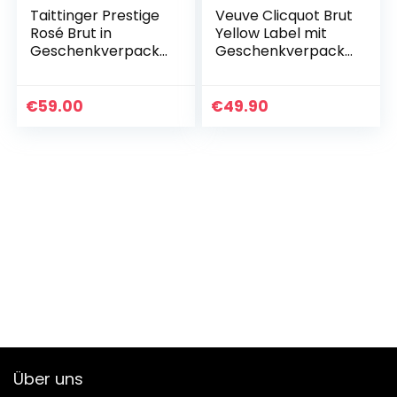
Taittinger Prestige
Veuve Clicquot Brut
Rosé Brut in
Yellow Label mit
Geschenkverpacku
Geschenkverpacku
ng Champagner,
ng, 750ml
750ml
€
59.00
€
49.90
Über uns