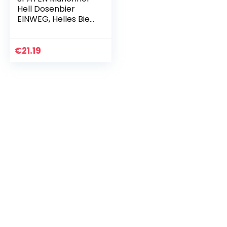
Hell Dosenbier
EINWEG, Helles Bier
aus München (24 x
0.5 l)
€
21.19