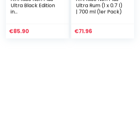
Ultra Black Edition
Ultra Rum (1 x 0.7 l)
in
| 700 ml (1er Pack)
Geschenkverpacku
ng Dark, (1 x 0.7 l)
€
85.90
€
71.96