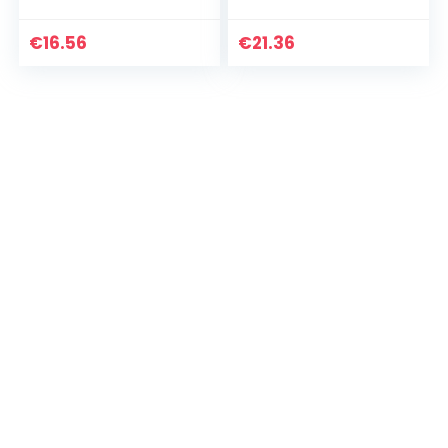
Pils Bier (24 x 0.5 l
Dose)
€
16.56
€
21.36