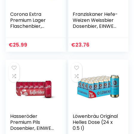
Corona Extra
Franziskaner Hefe-
Premium Lager
Weizen Weissbier
Flaschenbier,
Dosenbier, EINWEG,
MEHRWEG im
Weissbier / Weizen
Kasten,
Bier aus München
Internationales
(24 x 0.5 l Dose)
€
25.99
€
23.76
Lager Bier, (24 x
0.355 l)
Hasseröder
Löwenbräu Original
Premium Pils
Helles Dose (24 x
Dosenbier, EINWEG,
0.5 l)