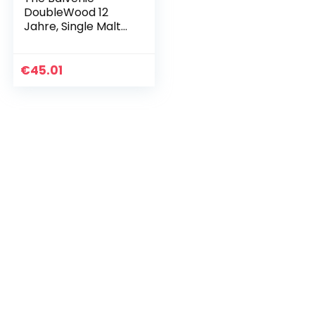
DoubleWood 12
Jahre, Single Malt
Scotch Whisky,
70cl – ein
Geschenk für
€
45.01
Whisky-Liebhaber