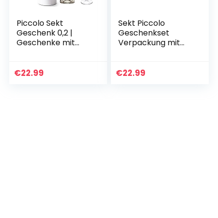
Piccolo Sekt
Sekt Piccolo
Geschenk 0,2 |
Geschenkset
Geschenke mit
Verpackung mit
Alkohol &
nette liebevollen
Geschenkverpacku
Botschaften
ng | Sekt mit
Sprüche, Geschenk
€
22.99
€
22.99
Geschenk Box, Glas
Ideen zu Ostern
& Spruch…
Muttertag…