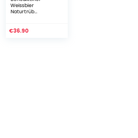
Weissbier
Naturtrüb
Weizenbier
Mehrweg (20 x 0.5
l)
€
36.90