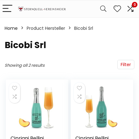
0
Home
Product Hersteller
‎Bicobi Srl
‎Bicobi Srl
Filter
Showing all 2 results
Cipriani Bellini,
Cipriani Bellini,