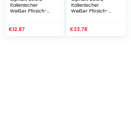
Italienischer
Italienischer
Weißer Pfirsich-
Weißer Pfirsich-
Cocktail, Fruchtiges
Cocktail, Fruchtiges
Aperitif-Getränk,
Aperitif-Getränk,
200 Ml
750 Ml
€
12.87
€
23.78