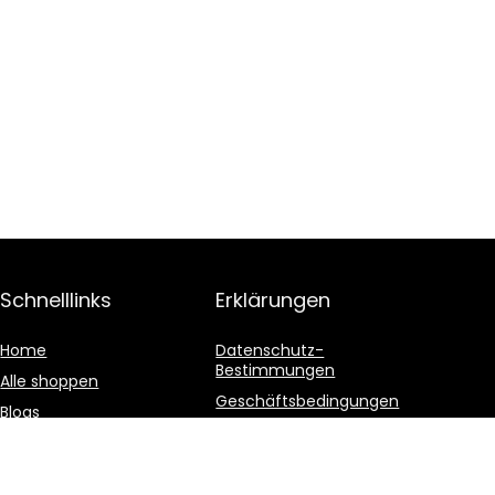
Schnelllinks
Erklärungen
Home
Datenschutz-
Bestimmungen
Alle shoppen
Geschäftsbedingungen
Blogs
Affiliate-Offenlegung
Unsere Webshops
Werben