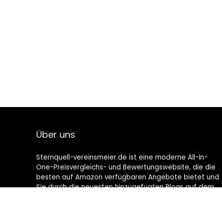
Über uns
Sternquell-vereinsmeier.de ist eine moderne All-in-
One-Preisvergleichs- und Bewertungswebsite, die die
besten auf Amazon verfügbaren Angebote bietet und
Sie durch die neuesten hinzugefügten Blogs auf dem
Laufenden hält. Alle Bilder unterliegen dem
Urheberrecht ihrer jeweiligen Eigentümer. Alle zitierten
Inhalte stammen aus ihren jeweiligen Quellen.