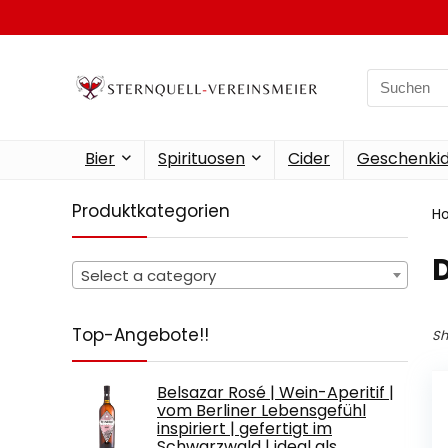
Search
for:
Bier
Spirituosen
Cider
Geschenkid
Produktkategorien
H
Select a category
Top-Angebote!!
Sh
Belsazar Rosé | Wein-Aperitif |
vom Berliner Lebensgefühl
inspiriert | gefertigt im
Schwarzwald | ideal als…