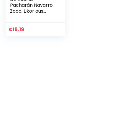
Pacharán Navarro
Zoco, Likör aus
wilden Schlehen
Früchte (1 x 1 l)
€
19.19