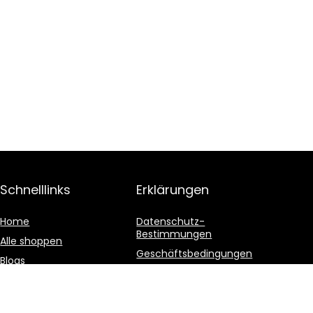
Schnelllinks
Erklärungen
Home
Datenschutz-
Bestimmungen
Alle shoppen
Geschäftsbedingungen
Blogs
Affiliate-Offenlegung
Unsere Webshops
Werben