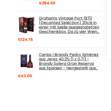
€
254.00
Grahams Vintage Port 1970
(Decanted Selection) 20cls in
einer mit Seide ausgestatetten
Geschenkbox. Da zu vier Wein…
€
124.75
Carlos I Brandy Pedro Ximénez
aus Jerez 40,3% (1 x 0,7l) -
Brandy Solera Gran Reserva
aus Spanien - Hergestellt aus…
€
43.00