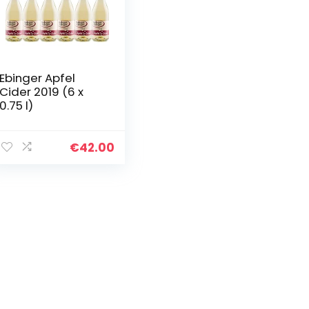
Ebinger Apfel
Cider 2019 (6 x
0.75 l)
€
42.00