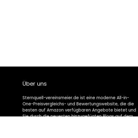
Über uns
Sternquell-vereinsmeier.de ist eine moderne All-in-
One-Preisvergleichs- und Bewertungswebsite, die die
besten auf Amazon verfügbaren Angebote bietet und
Sie durch die neuesten hinzugefügten Blogs auf dem
Laufenden hält. Alle Bilder unterliegen dem
Urheberrecht ihrer jeweiligen Eigentümer. Alle zitierten
Inhalte stammen aus ihren jeweiligen Quellen.