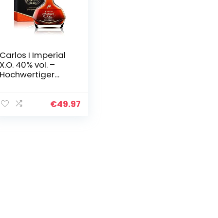
Carlos I Imperial
X.O. 40% vol. –
Hochwertiger
Brandy Solera
Gran Reserva mit
Geschenkpackun
€
49.97
g aus dem Hause
Osborne (1 x…