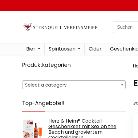
Search
for:
Bier
Spirituosen
Cider
Geschenkid
Produktkategorien
H
‎
Select a category
Top-Angebote!!
Sh
Herz & Heim® Cocktail
Geschenkset mit Sex on the
Beach und graviertem
Cocktailglas in