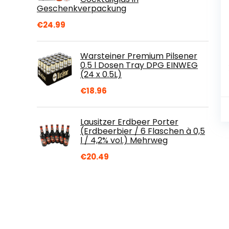
Geschenkverpackung
€
24.99
Warsteiner Premium Pilsener
0.5 l Dosen Tray DPG EINWEG
(24 x 0.5L)
€
18.96
Lausitzer Erdbeer Porter
(Erdbeerbier / 6 Flaschen à 0,5
l / 4,2% vol.) Mehrweg
€
20.49