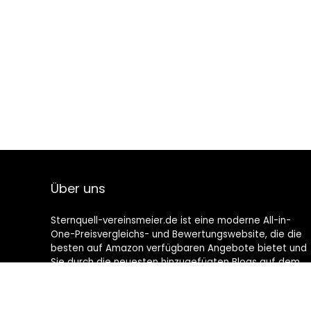
Über uns
Sternquell-vereinsmeier.de ist eine moderne All-in-
One-Preisvergleichs- und Bewertungswebsite, die die
besten auf Amazon verfügbaren Angebote bietet und
Sie durch die neuesten hinzugefügten Blogs auf dem
Laufenden hält. Alle Bilder unterliegen dem
Urheberrecht ihrer jeweiligen Eigentümer. Alle zitierten
Inhalte stammen aus ihren jeweiligen Quellen.