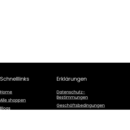
Schnelllinks
Erklärungen
Home
Datenschutz-
Bestimmungen
Alle shoppen
Geschäftsbedingungen
Blogs
Affiliate-Offenlegung
Unsere Webshops
Werben