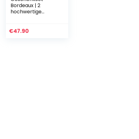
Bordeaux | 2
hochwertige
französische
Rotweine aus
Bordeaux mit
€
47.90
Goldmedaillen-
Prämierung
trocken | 1 x…