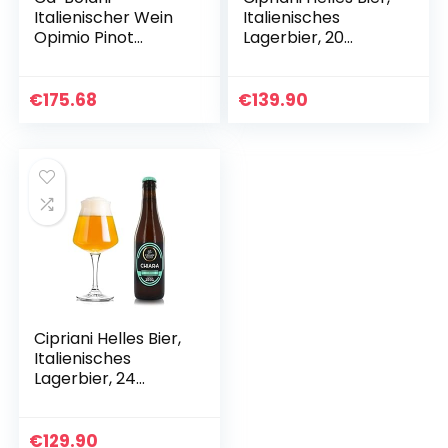
Italienischer Wein
Italienisches
Opimio Pinot
Lagerbier, 20
Bianco Friuli DOC
Flaschen à 50 Cl
Aquileia, 6×750 Ml
in Holzkiste
€
175.68
€
139.90
Cipriani Helles Bier,
Italienisches
Lagerbier, 24
Flaschen à 33 Cl
€
129.90