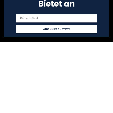
Bietet an
Schnelllinks
Home
Alle shoppen
Blogs
Unsere Webshops
Werben
Erklärungen