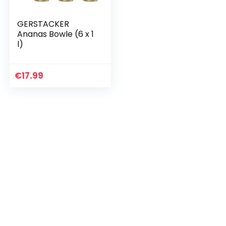
GERSTACKER
Ananas Bowle (6 x 1
l)
€
17.99