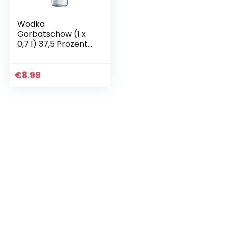
Wodka
Gorbatschow (1 x
0,7 l) 37,5 Prozent
vol. – Premium
Vodka – Eiskalt,
glasklar und
€
8.99
absolut rein, milder
Geschmack…