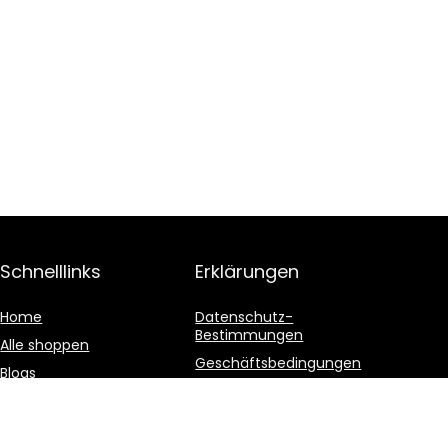
Schnelllinks
Erklärungen
Home
Datenschutz-
Bestimmungen
Alle shoppen
Geschäftsbedingungen
Blogs
Affiliate-Offenlegung
Unsere Webshops
Werben