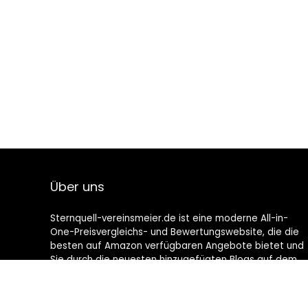
Über uns
Sternquell-vereinsmeier.de ist eine moderne All-in-
One-Preisvergleichs- und Bewertungswebsite, die die
besten auf Amazon verfügbaren Angebote bietet und
Sie durch die neuesten hinzugefügten Blogs auf dem
Laufenden hält. Alle Bilder unterliegen dem
Urheberrecht ihrer jeweiligen Eigentümer. Alle zitierten
Inhalte stammen aus ihren jeweiligen Quellen.