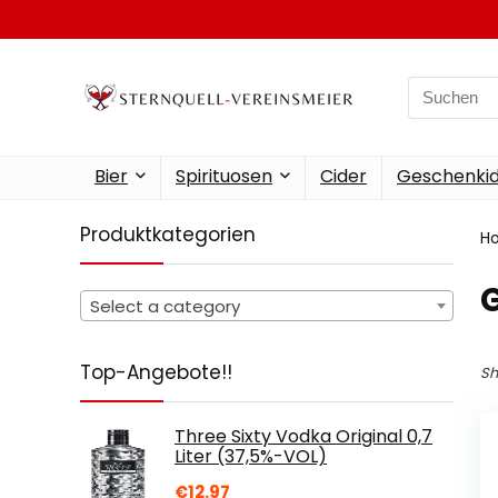
Search
for:
Bier
Spirituosen
Cider
Geschenkid
Produktkategorien
H
‎
Select a category
Top-Angebote!!
Sh
Three Sixty Vodka Original 0,7
Liter (37,5%-VOL)
€
12.97