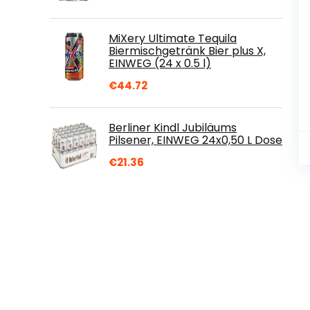
MiXery Ultimate Tequila
Biermischgetränk Bier plus X,
EINWEG (24 x 0.5 l)
€
44.72
Berliner Kindl Jubiläums
Pilsener, EINWEG 24x0,50 L Dose
€
21.36