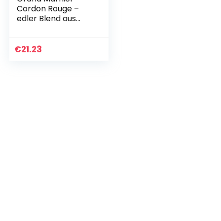
Cordon Rouge –
edler Blend aus
Cognac und
Bitterorangen-
Essenz – pur als
€
21.23
Likör oder zum
Cocktail mixen…