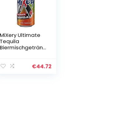
MiXery Ultimate
Tequila
Biermischgetränk
Bier plus X, EINWEG
(24 x 0.5 l)
€
44.72