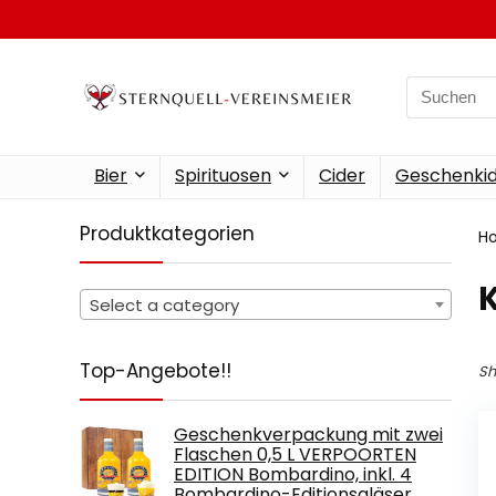
Search
for:
Bier
Spirituosen
Cider
Geschenkid
Produktkategorien
H
‎
Select a category
Top-Angebote!!
Sh
Geschenkverpackung mit zwei
Flaschen 0,5 L VERPOORTEN
EDITION Bombardino, inkl. 4
Bombardino-Editionsgläser.