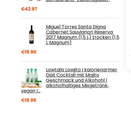
€
42.97
Miguel Torres Santa Digna
Cabernet Sauvignon Reserva
2017 Magnum (1,5 L) trocken (1,5
L Magnum)
€
19.90
Lowtails Lowjito I kalorienarmer
Diät Cocktail mit Mojito
Geschmack und Alkohohl I
alkoholhaltiges Mixgetränk,
vegan I…
€
18.95