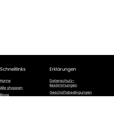
Schnelllinks
Erklärungen
Home
Datenschutz-
Bestimmungen
Alle shoppen
Geschäftsbedingungen
Blogs
Affiliate-Offenlegung
Unsere Webshops
Werben