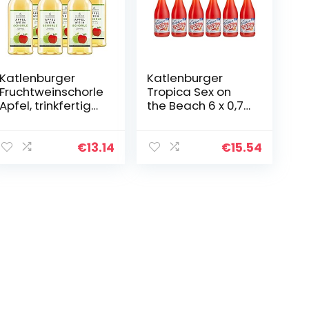
Katlenburger
Katlenburger
Fruchtweinschorle
Tropica Sex on
Apfel, trinkfertige
the Beach 6 x 0,75
Schorle aus
l, trinkfertiger
Apfelwein 6 x 1 l,
Cocktail; 70%
frisch, spritzig,
Fruchtwein,
€
13.14
€
15.54
fruchtig
Erdbeer-
Pfirsichgeschmac
k…