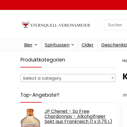
Search
for:
Bier
Spirituosen
Cider
Geschenkid
Produktkategorien
H
Select a category
Top-Angebote!!
Sh
JP Chenet - So Free
Chardonnay - Alkoholfreier
Sekt aus Frankreich (1 x 0,75 L)