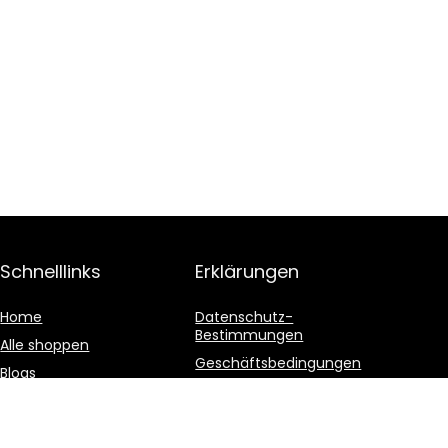
Schnelllinks
Erklärungen
Home
Datenschutz-
Bestimmungen
Alle shoppen
Geschäftsbedingungen
Blogs
Affiliate-Offenlegung
Unsere Webshops
Werben