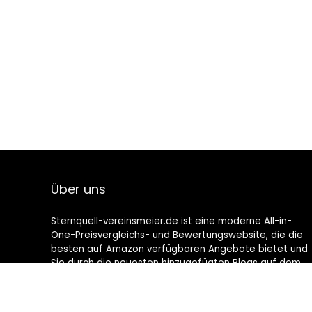
Über uns
Sternquell-vereinsmeier.de ist eine moderne All-in-
One-Preisvergleichs- und Bewertungswebsite, die die
besten auf Amazon verfügbaren Angebote bietet und
Sie durch die neuesten hinzugefügten Blogs auf dem
Laufenden hält. Alle Bilder unterliegen dem
Urheberrecht ihrer jeweiligen Eigentümer. Alle zitierten
Inhalte stammen aus ihren jeweiligen Quellen.