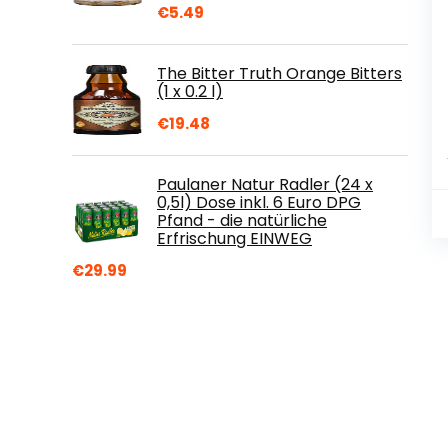
€
5.49
The Bitter Truth Orange Bitters
(1 x 0.2 l)
€
19.48
Paulaner Natur Radler (24 x
0,5l) Dose inkl. 6 Euro DPG
Pfand - die natürliche
Erfrischung EINWEG
€
29.99