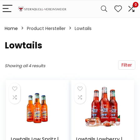
0
Home
Product Hersteller
‎Lowtails
‎Lowtails
Filter
Showing all 4 results
Lowtails Low Spritz |
Lowtails Lowberry |