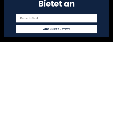
Bietet an
Schnelllinks
Home
Alle shoppen
Blogs
Unsere Webshops
Werben
Erklärungen