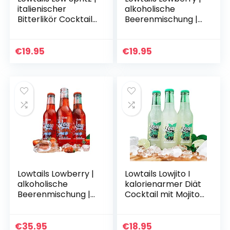
italienischer
alkoholische
Bitterlikör Cocktail |
Beerenmischung |
zuckerarmer
kalorienarmer
Genuss |
Genuss | Made in
Mixgetränk mit
Germany |
€
19.95
€
19.95
Alkohol | Prosecco |
sommerlicher
keto…
Cocktail mit…
Lowtails Lowberry |
Lowtails Lowjito I
alkoholische
kalorienarmer Diät
Beerenmischung |
Cocktail mit Mojito
kalorienarmer
Geschmack und
Genuss | Made in
Alkohohl I
Germany |
alkoholhaltiges
€
35.95
€
18.95