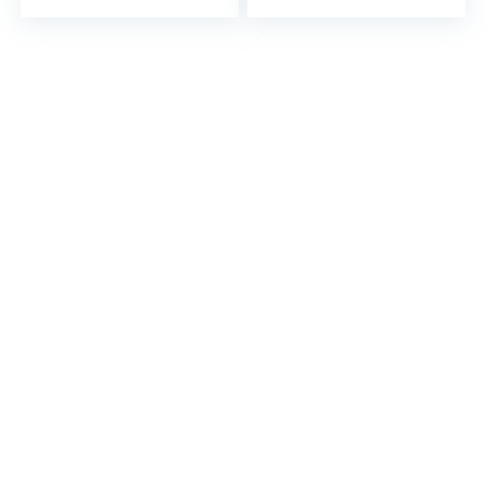
sommerlicher
Mixgetränk, vegan
Cocktail mit…
I…