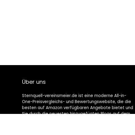
Über uns
Sternquell-vereinsmeier.de ist eine moderne All-in-
One-Preisvergleichs- und Bewertungswebsite, die die
besten auf Amazon verfügbaren Angebote bietet und
Sie durch die neuesten hinzugefügten Blogs auf dem
Laufenden hält. Alle Bilder unterliegen dem
Urheberrecht ihrer jeweiligen Eigentümer. Alle zitierten
Inhalte stammen aus ihren jeweiligen Quellen.