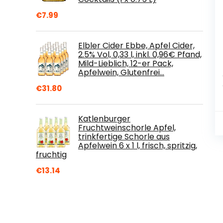
€
7.99
Elbler Cider Ebbe, Apfel Cider,
2.5% Vol, 0,33 l, inkl. 0,96€ Pfand,
Mild-Lieblich, 12-er Pack,
Apfelwein, Glutenfrei…
€
31.80
Katlenburger
Fruchtweinschorle Apfel,
trinkfertige Schorle aus
Apfelwein 6 x 1 l, frisch, spritzig,
fruchtig
€
13.14