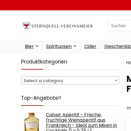
Search
for:
Bier
Spirituosen
Cider
Geschenkid
Produktkategorien
H
‎
Select a category
F
Top-Angebote!!
Sh
Calvet Aperitif - Frische,
fruchtige Weinaperitif aus
Frankreich - Ideal zum Mixen in
Cocktails (1 x 0.75 L)