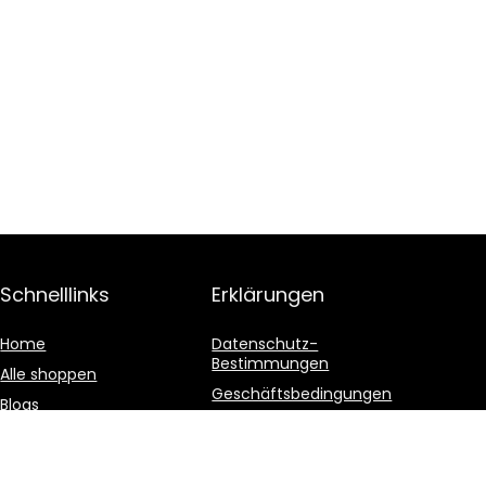
Schnelllinks
Erklärungen
Home
Datenschutz-
Bestimmungen
Alle shoppen
Geschäftsbedingungen
Blogs
Affiliate-Offenlegung
Unsere Webshops
Werben