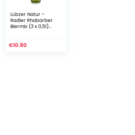
Lübzer Natur –
Radler Rhabarber
Biermix (3 x 0,5l)
MEHRWEG
€
10.80