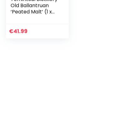
Old Ballantruan
‘Peated Malt’ (1 x
0.7 l)
€
41.99