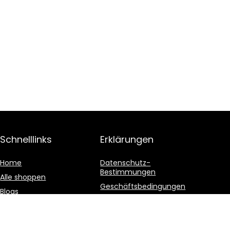
Schnelllinks
Erklärungen
Home
Datenschutz-
Bestimmungen
Alle shoppen
Geschäftsbedingungen
Blogs
Affiliate-Offenlegung
Unsere Webshops
Werben