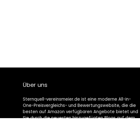
Über uns
Sternquell-vereinsmeier.de ist eine moderne All-in-
One-Preisvergleichs- und Bewertungswebsite, die die
besten auf Amazon verfügbaren Angebote bietet und
Sie durch die neuesten hinzugefügten Blogs auf dem
Laufenden hält. Alle Bilder unterliegen dem
Urheberrecht ihrer jeweiligen Eigentümer. Alle zitierten
Inhalte stammen aus ihren jeweiligen Quellen.