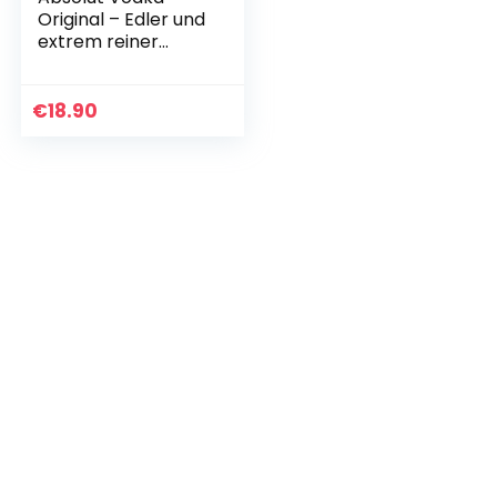
Original – Edler und
extrem reiner
Premium-Vodka
aus Schweden in
der ikonischen
€
18.90
Apotheker-Flasche
– 1 x 1…