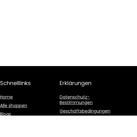
Schnelllinks
Erklärungen
Home
Datenschutz-
Bestimmungen
Alle shoppen
Geschäftsbedingungen
Blogs
Affiliate-Offenlegung
Unsere Webshops
Werben