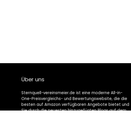
Über uns
Sternquell-vereinsmeier.de ist eine moderne All-in-
One-Preisvergleichs- und Bewertungswebsite, die die
besten auf Amazon verfügbaren Angebote bietet und
Sie durch die neuesten hinzugefügten Blogs auf dem
Laufenden hält. Alle Bilder unterliegen dem
Urheberrecht ihrer jeweiligen Eigentümer. Alle zitierten
Inhalte stammen aus ihren jeweiligen Quellen.