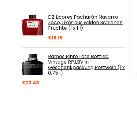
DZ Licores Pacharán Navarro
Zoco, Likör aus wilden Schlehen
Früchte (1 x 1 l)
€
19.19
Ramos Pinto Late Bottled
Vintage RP.LBV in
Geschenkpackung Portwein (1 x
0.75 l)
€
23.49