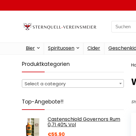
Search
for:
Bier
Spirituosen
Cider
Geschenkid
Produktkategorien
H
‎
Select a category
Top-Angebote!!
Sh
Castenschiold Governors Rum
0,7l 40% Vol
€
55.90