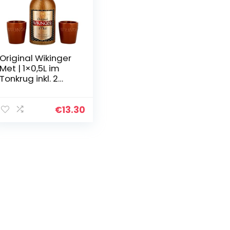
Original Wikinger
Met | 1×0,5L im
Tonkrug inkl. 2
Becher |
Honigwein aus
der historischen
€
13.30
Ursprungsregion
in…